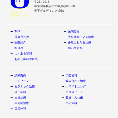
〒231-0016
神奈川県横浜市中区真砂町3-28
柳下ビルディング1階A
TOP
医院紹介
理事長挨拶
完全個室による診療
医院紹介
多岐にわたる治療
料金表
通いやすさ
よくある質問
おのせ歯科中目黒
診療案内
予防歯科
インプラント
噛み合わせ治療
セラミック治療
ホワイトニング
矯正歯科
マウスピース
虫歯治療
義歯・入れ歯
歯周病治療
小児歯科
口腔外科