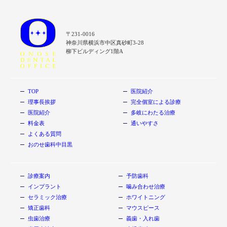
〒231-0016
神奈川県横浜市中区真砂町3-28
柳下ビルディング1階A
TOP
医院紹介
理事長挨拶
完全個室による診療
医院紹介
多岐にわたる治療
料金表
通いやすさ
よくある質問
おのせ歯科中目黒
診療案内
予防歯科
インプラント
噛み合わせ治療
セラミック治療
ホワイトニング
矯正歯科
マウスピース
虫歯治療
義歯・入れ歯