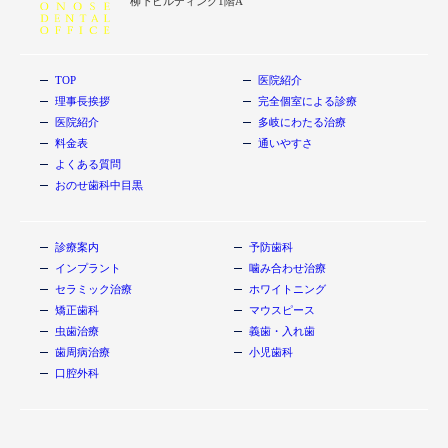
柳下ビルディング1階A
TOP
医院紹介
理事長挨拶
完全個室による診療
医院紹介
多岐にわたる治療
料金表
通いやすさ
よくある質問
おのせ歯科中目黒
診療案内
予防歯科
インプラント
噛み合わせ治療
セラミック治療
ホワイトニング
矯正歯科
マウスピース
虫歯治療
義歯・入れ歯
歯周病治療
小児歯科
口腔外科