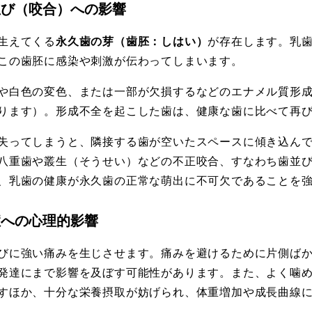
歯並び（咬合）への影響
生えてくる
永久歯の芽（歯胚：しはい）
が存在します。乳
この歯胚に感染や刺激が伝わってしまいます。
や白色の変色、または一部が欠損するなどのエナメル質形
ります）。形成不全を起こした歯は、健康な歯に比べて再
失ってしまうと、隣接する歯が空いたスペースに傾き込ん
八重歯や叢生（そうせい）などの不正咬合、すなわち歯並
、乳歯の健康が永久歯の正常な萌出に不可欠であることを
怖症への心理的影響
びに強い痛みを生じさせます。痛みを避けるために片側ば
発達にまで影響を及ぼす可能性があります。また、よく噛
すほか、十分な栄養摂取が妨げられ、体重増加や成長曲線