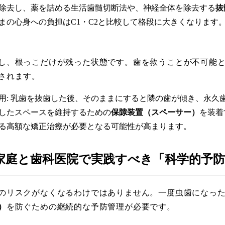
除去し、薬を詰める生活歯髄切断法や、神経全体を除去する
抜
まの心身への負担はC1・C2と比較して格段に大きくなります
し、根っこだけが残った状態です。歯を救うことが不可能
されます。
用: 乳歯を抜歯した後、そのままにすると隣の歯が傾き、永久
したスペースを維持するための
保隙装置（スペーサー）
を装着
る高額な矯正治療が必要となる可能性が高まります。
！家庭と歯科医院で実践すべき「科学的予
のリスクがなくなるわけではありません。一度虫歯になっ
）
を防ぐための継続的な予防管理が必要です。