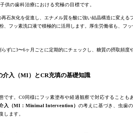
、子供の歯科治療における究極の目標です。
歯の再石灰化を促進し、エナメル質を酸に強い結晶構造に変える
粉、フッ素洗口液で積極的に活用します。厚生労働省も、フッ
を削らずに3〜6ヶ月ごとに定期的にチェックし、糖質の摂取頻度
小限の介入（MI）とCR充填の基礎知識
態です。C0同様にフッ素塗布や経過観察で対応することも
（MI：Minimal Intervention）
の考えに基づき、虫歯
復します。