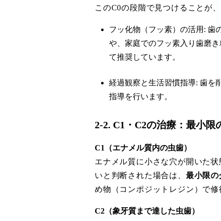
このC0の段階で見つけることが
フッ化物（フッ素）の活用: 
や、家庭でのフッ素入り歯磨き
て推奨しています。
経過観察と生活習慣指導: 歯
指導を行います。
2-2. C1・C2の治療：最
C1（エナメル質内の虫歯）
エナメル質に小さな穴が開いた状
いと判断された場合は、
最小限の介入
め物（コンポジットレジン）で修
C2（象牙質まで達した虫歯）