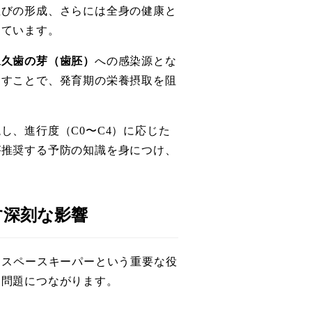
並びの形成、さらには全身の健康と
っています。
永久歯の芽（歯胚）
への感染源とな
こすことで、発育期の栄養摂取を阻
、進行度（C0〜C4）に応じた
が推奨する予防の知識を身につけ、
す深刻な影響
るスペースキーパーという重要な役
な問題につながります。