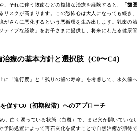
や、それに伴う抜歯などの複雑な治療を経験すると、
「歯
るリスクが高まります。この恐怖心は大人になっても続き
境がさらに悪化するという悪循環を生み出します。乳歯の
ジティブな経験」をお子さまに提供し、将来にわたる健康
歯治療の基本方針と選択肢（C0〜C4）
上に「進行度」と「残りの歯の寿命」を考慮して、永久歯
灰化を促すC0（初期段階）へのアプローチ
始め、白く濁っている状態（白斑）で、まだ穴が開いていな
や予防処置によって再石灰化を促すことで自然治癒が期待