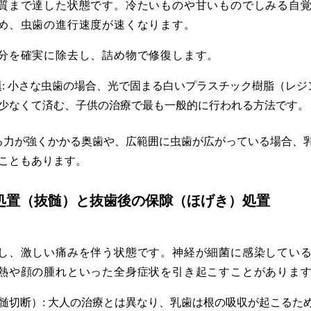
質まで達した状態です。冷たいものや甘いものでしみる自
め、虫歯の進行速度が速くなります。
分を確実に除去し、詰め物で修復します。
填: 小さな虫歯の場合、光で固まる白いプラスチック樹脂（レ
少なくて済む、子供の治療で最も一般的に行われる方法です。
せる力が強くかかる奥歯や、広範囲に虫歯が広がっている場合、
こともあります。
神経の処置（抜髄）と抜歯後の保隙（ほげき）処置
し、激しい痛みを伴う状態です。神経が細菌に感染してい
熱や顔の腫れといった全身症状を引き起こすことがありま
髄切断）: 大人の治療とは異なり、乳歯は根の吸収が起こるた