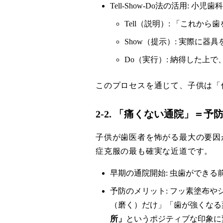
Tell-Show-Do法の活用:
Tell（説明）: 「これ
Show（提示）: 実際に
Do（実行）: 納得した上
このプロセスを通じて、子供は「
2-2. 「痛くない通院」＝
子供が歯医者を怖がる最大の要因
症克服の最も確実な近道です。
早期の通院開始: 虫歯ができ
予防のメリット: フッ素塗布
（磨く）だけ」「歯が強くなる
所」
というポジティブな印象に