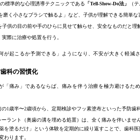
 小児歯科の標準的な心理誘導テクニックである
「Tell-Show-Do法」
（テ
から歯を磨く小さなブラシで触るよ」など、子供が理解できる簡単
器具を子供の目の前や手のひらに見せて触らせ、安全なものだと理
で、実際に治療や処置を行う。
何が起こるか予測できる」ようになり、不安が大きく軽減
予防歯科の習慣化
が「痛み」であるならば、痛みを伴う治療を極力避けるた
る前の1歳半〜2歳頃から、定期検診やフッ素塗布といった予防歯
やシーラント（奥歯の溝を埋める処置）は、全く痛みを伴いませ
薬を塗るだけ」という体験を定期的に繰り返すことで、歯科医
変わります。