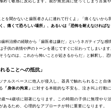
極めて敏感に反応します。親が無意識に使ってしまう言葉
うことを聞かないと歯医者さんに連れて行くよ」「痛くないから
く、痛くて恐ろしい場所」、あるいは「恐怖を耐えなければな
去の歯科治療の経験から「歯医者は嫌だ」というネガティブな感
は子供の表情や声のトーンを通じてすぐに伝わってしまいます
そうなのは、これから怖いことが起きるからだ」と解釈し、恐
束されることへの抵抗」
ソナルスペースに他人が侵入し、器具で触れられること自
る
「身体の拘束」
に対する本能的な不安も、泣き叫ぶ行動
2歳〜4歳頃に顕著になります。この時期の子供に無理やり
があるため、心理的なアプローチが特に重要になります。