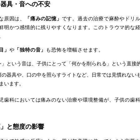
憶と器具・音への不安
な原因は、
「痛みの記憶」
です。過去の治療で麻酔やドリ
鮮明かつ感情的に残りやすくなります。このトラウマ的な
。
目」
や
「独特の音」
も恐怖を増幅させます。
ーン」という音は、子供にとって「何かを削られる」という直接
属製の器具や、口の中を照らすライトなど、日常では見慣れない
まいます。
児歯科においては痛みのない治療や環境整備が、子供の歯
言葉」と態度の影響