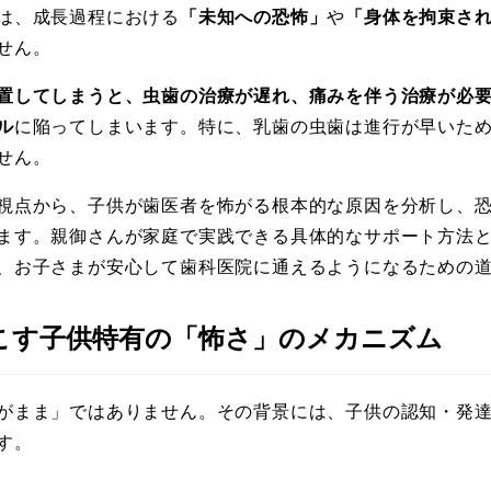
は、成長過程における
「未知への恐怖」
や
「身体を拘束さ
せん。
置してしまうと、虫歯の治療が遅れ、痛みを伴う治療が必
ル
に陥ってしまいます。特に、乳歯の虫歯は進行が早いた
せん。
視点から、子供が歯医者を怖がる根本的な原因を分析し、
ます。親御さんが家庭で実践できる具体的なサポート方法
、お子さまが安心して歯科医院に通えるようになるための
起こす子供特有の「怖さ」のメカニズム
がまま」ではありません。その背景には、子供の認知・発
す。