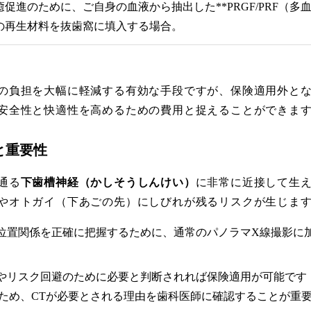
促進のために、ご自身の血液から抽出した**PRGF/PRF（多
どの再生材料を抜歯窩に填入する場合。
の負担を大幅に軽減する有効な手段ですが、保険適用外と
安全性と快適性を高めるための費用と捉えることができま
用と重要性
通る
下歯槽神経（かしそうしんけい）
に非常に近接して生
やオトガイ（下あごの先）にしびれが残るリスクが生じま
との位置関係を正確に把握するために、通常のパノラマX線撮影に
やリスク回避のために必要と判断されれば保険適用が可能です（3割負
ため、CTが必要とされる理由を歯科医師に確認することが重