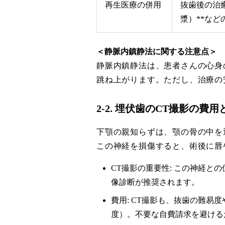
再生医療の併用
抜歯後の治癒
漿）**な
＜静脈内鎮静法に関する注意点＞
静脈内鎮静法は、患者さんの心身
跳ね上がります。ただし、治療の
2-2. 埋伏歯のCT撮影の費
下顎の親知らずは、顎の骨の中を
この神経を損傷すると、術後に唇
CT撮影の重要性: この神経
像診断が推奨されます。
費用: CT撮影も、抜歯の難易度
度）。不要な自費請求を避ける