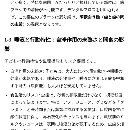
とが多く、特に奥歯同士がぴったりと接触している部位は、歯
ブラシでの清掃が不可能です。デンタルフロスを用いなけれ
ば、この部位のプラークは残り続け、
隣接面う蝕（歯と歯の間
の虫歯）
の温床となります。
1-3. 唾液と行動特性：自浄作用の未熟さと間食の影
響
子どもの行動特性や生理機能もリスク要因です。
自浄作用の未熟さ: 子どもは、大人に比べて舌の動きや咀嚼の
効率が未熟であり、唾液の分泌量や、唾液に含まれる酸を中和
する能力（緩衝能）も大人ほど安定していません。
食生活のリスク: 虫歯は、砂糖の摂取量だけでなく、摂取頻度
によって決まります。特に、アメ、ジュース、グミなどを「ダ
ラダラ」と長時間または頻繁に摂取する習慣は、口腔内を常に
酸性状態に保ち、再石灰化のチャンスを奪います。就寝前のミ
ルクやジュースは、夜間に唾液分泌が低下するため、虫歯を爆