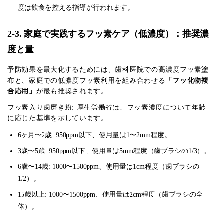
度は飲食を控える指導が行われます。
2-3. 家庭で実践するフッ素ケア（低濃度）：推奨濃
度と量
予防効果を最大化するためには、歯科医院での高濃度フッ素塗
布と、家庭での低濃度フッ素利用を組み合わせる
「フッ化物複
合応用」
が最も推奨されます。
フッ素入り歯磨き粉: 厚生労働省は、フッ素濃度について年齢
に応じた基準を示しています。
6ヶ月〜2歳: 950ppm以下、使用量は1〜2mm程度。
3歳〜5歳: 950ppm以下、使用量は5mm程度（歯ブラシの1/3）。
6歳〜14歳: 1000〜1500ppm、使用量は1cm程度（歯ブラシの
1/2）。
15歳以上: 1000〜1500ppm、使用量は2cm程度（歯ブラシの全
体）。