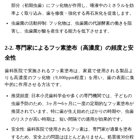
部分（初期虫歯）にフッ化物が作用し、唾液中のミネラルを効
率よく取り込み、歯を修復・強化する再石灰化を促進します。
虫歯菌の活動抑制: フッ化物は、虫歯菌の代謝酵素の働きを阻
害し、虫歯菌が酸を産生する能力を低下させます。
2-2. 専門家によるフッ素塗布（高濃度）の頻度と安
全性
歯科医院で実施されるフッ素塗布は、家庭で使用される製品よ
りも高濃度のフッ化物（9,000ppm程度）を用い、歯の表面に集
中的に作用させる方法です。
推奨頻度: 日本小児歯科学会や多くの専門機関では、子どもの
虫歯予防のため、3ヶ月〜6ヶ月に一度の定期的なフッ素塗布が
推奨されています。特に歯が生え始めたばかりの時期や、虫歯
のリスクが高い時期は、短い間隔での適用が効果的です。
安全性: 歯科医院で使用されるフッ素は、専門家が適量を塗布
するため、安全上の問題はほとんどありません。処置後30分程