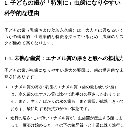
1. 子どもの歯が「特別に」虫歯になりやすい
科学的な理由
子どもの歯（乳歯および幼若永久歯）は、大人とは異なるいく
つかの構造的・生理学的な特徴を持っているため、虫歯のリス
クが極めて高くなります。
1-1. 未熟な歯質：エナメル質の厚さと酸への抵抗力
子どもの歯が虫歯になりやすい最大の要因は、歯の構造的な未
熟さにあります。
エナメル質の薄さ: 乳歯のエナメル質（歯の最も硬い外層）
は、永久歯のエナメル質に比べて約半分の厚さしかありませ
ん。また、生えたばかりの永久歯も、まだ歯質が成熟しきって
おらず、酸に対する抵抗力が低い状態です。
進行の速さ: この薄いエナメル質が、虫歯菌が産生する酸によ
って一度溶け始めると、その下の象牙質へと非常に速く進行し