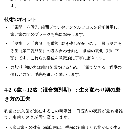
す。
技術のポイント
「歯間」を優先: 歯間ブラシやデンタルフロスを必ず併用し、
歯と歯の間のプラークを先に除去します。
「奥歯」と「裏側」を重視: 磨き残しが多いのは、最も奥にあ
る歯（第二乳臼歯）の噛み合わせ面と、前歯の裏側（特に下
顎）です。これらの部位を意識的に丁寧に磨きます。
力加減: 強い力は歯肉を傷つけるため、「筆でなぞる」程度の
優しい力で、毛先を細かく動かします。
4-2. 6歳～12歳（混合歯列期）：生え変わり期の磨
き方の工夫
乳歯と永久歯が混在するこの時期は、口腔内の状態が最も複雑
で、虫歯リスクが再び高まります。
6歳臼歯への対応: 6歳臼歯は、手前の乳歯よりも背が低く生え