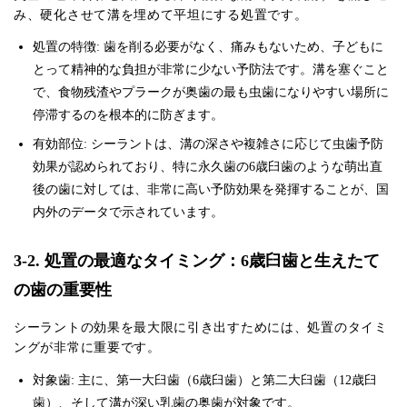
み、硬化させて溝を埋めて平坦にする処置です。
処置の特徴: 歯を削る必要がなく、痛みもないため、子どもに
とって精神的な負担が非常に少ない予防法です。溝を塞ぐこと
で、食物残渣やプラークが奥歯の最も虫歯になりやすい場所に
停滞するのを根本的に防ぎます。
有効部位: シーラントは、溝の深さや複雑さに応じて虫歯予防
効果が認められており、特に永久歯の6歳臼歯のような萌出直
後の歯に対しては、非常に高い予防効果を発揮することが、国
内外のデータで示されています。
3-2. 処置の最適なタイミング：6歳臼歯と生えたて
の歯の重要性
シーラントの効果を最大限に引き出すためには、処置のタイミ
ングが非常に重要です。
対象歯: 主に、第一大臼歯（6歳臼歯）と第二大臼歯（12歳臼
歯）、そして溝が深い乳歯の奥歯が対象です。