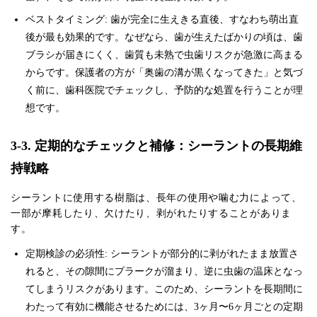
ベストタイミング: 歯が完全に生えきる直後、すなわち萌出直
後が最も効果的です。なぜなら、歯が生えたばかりの頃は、歯
ブラシが届きにくく、歯質も未熟で虫歯リスクが急激に高まる
からです。保護者の方が「奥歯の溝が黒くなってきた」と気づ
く前に、歯科医院でチェックし、予防的な処置を行うことが理
想です。
3-3. 定期的なチェックと補修：シーラントの長期維
持戦略
シーラントに使用する樹脂は、長年の使用や噛む力によって、
一部が摩耗したり、欠けたり、剥がれたりすることがありま
す。
定期検診の必須性: シーラントが部分的に剥がれたまま放置さ
れると、その隙間にプラークが溜まり、逆に虫歯の温床となっ
てしまうリスクがあります。このため、シーラントを長期間に
わたって有効に機能させるためには、3ヶ月〜6ヶ月ごとの定期