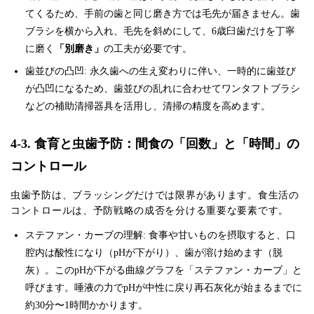
てくるため、手前の歯と同じ磨き方では毛先が届きません。歯
ブラシを横から入れ、毛先を斜めにして、6歳臼歯だけを丁寧
に磨く
「別磨き」
の工夫が必要です。
歯並びの凸凹: 永久歯への生え変わりに伴い、一時的に歯並び
が凸凹になるため、歯並びの乱れに合わせてワンタフトブラシ
などの補助清掃器具を活用し、清掃の精度を高めます。
4-3. 食育と虫歯予防：間食の「回数」と「時間」の
コントロール
虫歯予防は、ブラッシングだけでは限界があります。食生活の
コントロールは、予防戦略の成否を分ける重要な要素です。
ステファン・カーブの理解: 食事や甘いものを摂取すると、口
腔内は酸性になり（pHが下がり）、歯が溶け始めます（脱
灰）。このpHが下がる曲線グラフを「ステファン・カーブ」と
呼びます。唾液の力でpHが中性に戻り再石灰化が始まるまでに
約30分〜1時間かかります。