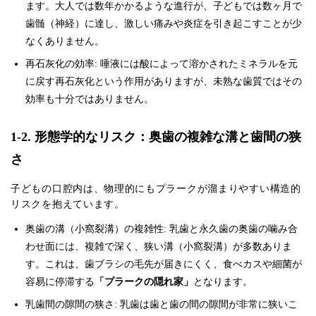
ます。大人では数年かかるような進行が、子どもでは数ヶ月で
歯髄（神経）に達し、激しい痛みや炎症を引き起こすことが少
なくありません。
再石灰化の効率: 唾液には酸によって溶かされたミネラルを元
に戻す再石灰化という作用がありますが、未熟な歯質ではその
効率も十分ではありません。
1-2. 形態学的なリスク：奥歯の複雑な溝と歯間の狭
さ
子どもの口腔内は、物理的にもプラークが溜まりやすい構造的
リスクを抱えています。
奥歯の溝（小窩裂溝）の複雑性: 乳歯と永久歯の奥歯の噛み合
わせ面には、複雑で深く、狭い溝（小窩裂溝）が多数ありま
す。これは、歯ブラシの毛先が届きにくく、食べカスや細菌が
容易に停滞する
「プラークの隠れ家」
となります。
乳歯間の隙間の狭さ: 乳歯は歯と歯の間の隙間が非常に狭いこ