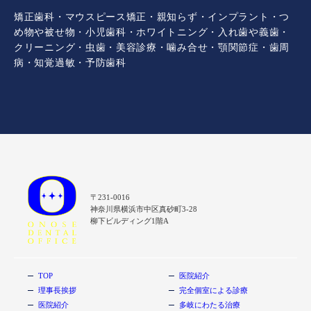
矯正歯科・マウスピース矯正・親知らず・インプラント・つ
め物や被せ物・小児歯科・ホワイトニング・入れ歯や義歯・
クリーニング・虫歯・美容診療・噛み合せ・顎関節症・歯周
病・知覚過敏・予防歯科
〒231-0016
神奈川県横浜市中区真砂町3-28
柳下ビルディング1階A
TOP
医院紹介
理事長挨拶
完全個室による診療
医院紹介
多岐にわたる治療