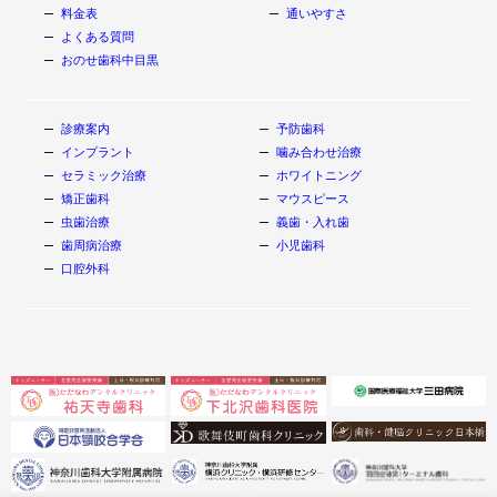
料金表
通いやすさ
よくある質問
おのせ歯科中目黒
診療案内
予防歯科
インプラント
噛み合わせ治療
セラミック治療
ホワイトニング
矯正歯科
マウスピース
虫歯治療
義歯・入れ歯
歯周病治療
小児歯科
口腔外科