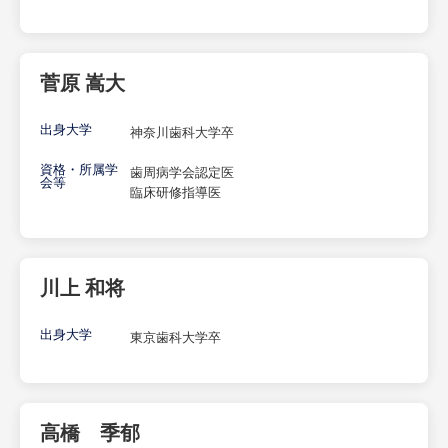
菅原 嵩大
出身大学
神奈川歯科大学卒
資格・所属学
歯周病学会認定医
会等
臨床研修指導医
川上 和将
出身大学
東京歯科大学卒
高橋 季郁